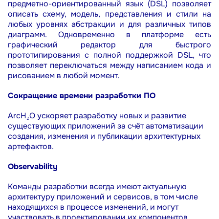
предметно-ориентированный язык (DSL) позволяет
V
a
c
a
n
c
i
e
s
описать схему, модель, представления и стили на
любых уровнях абстракции и для различных типов
диаграмм. Одновременно в платформе есть
C
o
n
t
a
c
t
s
графический редактор
для быстрого
прототипирования с полной поддержкой
DSL
, что
позволяет
переключаться между написанием кода и
P
r
i
v
a
c
y
P
o
l
i
c
y
рисованием
в любой момент.
I
m
p
o
r
t
s
u
b
s
t
i
t
u
t
i
o
n
D
o
c
u
m
e
n
t
s
Сокращение времени разработки ПО
R
e
g
i
s
t
e
r
o
f
R
u
s
s
i
a
n
s
o
f
t
w
a
r
e
ArcH₂O ускоряет разработку новых и развитие
существующих приложений за счёт автоматизации
создания, изменения и публикации архитектурных
артефактов.
3
5
4
3
4
0
R
u
s
s
i
a
n
F
e
d
e
r
a
t
i
o
n
,
K
r
a
s
n
o
d
a
r
r
e
g
i
o
n
,
S
i
r
i
u
s
,
T
r
i
u
m
p
h
a
l
p
a
s
s
a
Observability
i
n
f
o
@
h
d
-
t
e
c
h
.
t
e
a
m
+
7
(
4
9
5
)
1
3
6
-
2
7
-
1
7
Команды разработки всегда имеют актуальную
архитектуру приложений и сервисов, в том числе
находящихся в процессе изменений, и могут
участвовать в проектировании их компонентов.