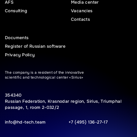
AFS
Media center
Consulting
Vacancies
Contacts
Documents
Register of Russian software
Privacy Policy
The company is a resident of the innovative
scientific and technological center «Sirius»
354340
Russian Federation, Krasnodar region, Sirius, Triumphal
passage, 1, room 2-032/2
info@hd-tech.team
+7 (495) 136-27-17